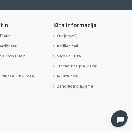
tin
Kita informacija
Platin
Kur įsigyti?
rtifikatai
Atsiliepimai
ie Mon Platin
Negyvoji Jūra
Procedūros plaukams
liniuose Tinkluose
e-Katalogai
Bendradarbiaujame