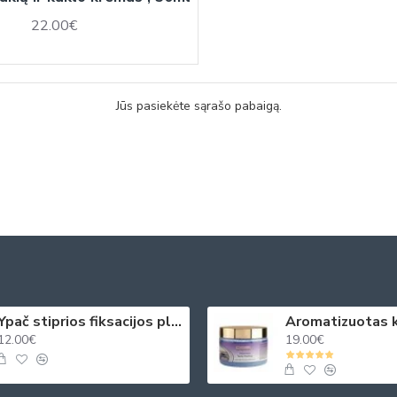
22.00€
Jūs pasiekėte sąrašo pabaigą.
Ypač stiprios fiksacijos plaukų purškiklis 250ml
12.00€
19.00€