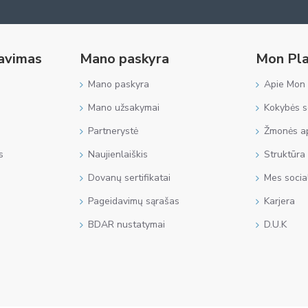
navimas
Mano paskyra
Mon Pla
Mano paskyra
Apie Mon 
Mano užsakymai
Kokybės se
Partnerystė
Žmonės ap
s
Naujienlaiškis
Struktūra
Dovanų sertifikatai
Mes socia
Pageidavimų sąrašas
Karjera
BDAR nustatymai
D.U.K