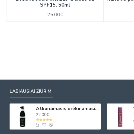
SPF15, 50ml
25.00€
LABIAUSIAI ŽIŪRIMI
Atkuriamasis drėkinamasis plaukų kremas su juod. ikrų ekstraktu 250ml
22.00€