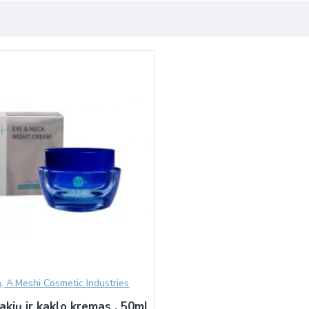
n, A.Meshi Cosmetic Industries
akių ir kaklo kremas , 50ml