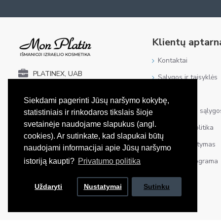
Klientų aptar
Kontaktai
PLATINEX, UAB
Sąlygos ir taisyklės
PVM kodas: LT100005542714
Grąžinimas
Įmonės kodas: 302531771
Siekdami pagerinti Jūsų naršymo kokybę,
Atsiskaitymo sąlygo
statistiniais ir rinkodaros tikslais šioje
Fabijoniškių g. 5C-1022,
Vilnius, LT-06335
svetainėje naudojame slapukus (angl.
Privatumo politika
Biuro adresas
cookies). Ar sutinkate, kad slapukai būtų
Prekių pristatymas
naudojami informacijai apie Jūsų naršymo
Mon Platin Lietuva
Lojalumo programa
istoriją kaupti?
Privatumo politika
Mon Platin Lietuva
Uždaryti
Nustatymai
Sutinku
Mon Platin Lietuva