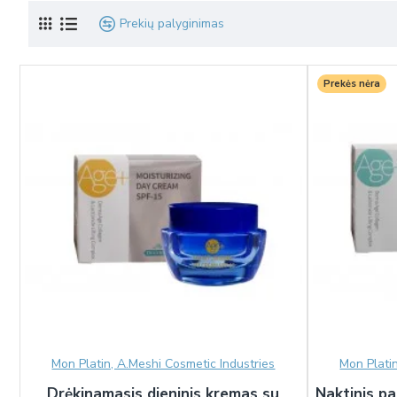
Prekių palyginimas
Prekės nėra
Mon Platin, A.Meshi Cosmetic Industries
Mon Plati
Drėkinamasis dieninis kremas su
Naktinis pa