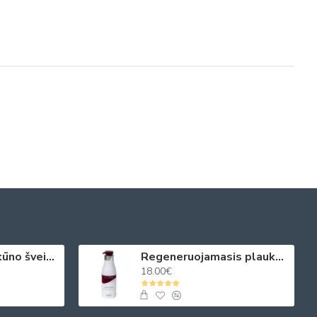
Aromatizuotas kūno šveitiklis levanda, vanilė ir pačiulis 330ml
Regeneruojamasis plaukų kondicionierius su juodųjų ikrų ekstraktais 500 ml
18.00€