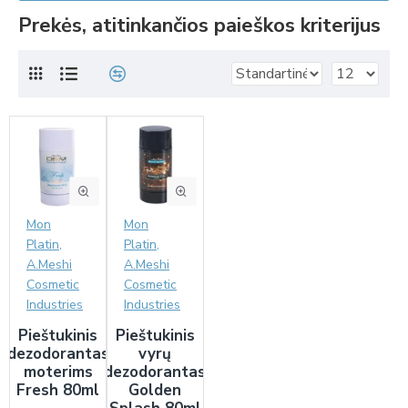
Prekės, atitinkančios paieškos kriterijus
Mon
Mon
Platin,
Platin,
A.Meshi
A.Meshi
Cosmetic
Cosmetic
Industries
Industries
Pieštukinis
Pieštukinis
dezodorantas
vyrų
moterims
dezodorantas
Fresh 80ml
Golden