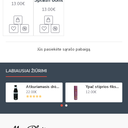
Splash 80ml
13.00€
13.00€
Jūs pasiekėte sąrašo pabaigą.
LABIAUSIAI ŽIŪRIMI
Atkuriamasis drėkinamasis plaukų kremas su juod. ikrų ekstraktu 250ml
Ypač stiprios fiksacijos plaukų purškiklis 250ml
22.00€
12.00€