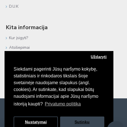
D.U.K
Kita informacija
Kur įsigyti?
Atsiliepimai
Uždaryti
Negyvoji Jūra
Procedūros plaukams
Siekdami pagerinti Jūsų naršymo kokybę,
statistiniais ir rinkodaros tikslais šioje
e-Katalogai
svetainėje naudojame slapukus (angl.
Bendradarbiaujame
cookies). Ar sutinkate, kad slapukai būtų
naudojami informacijai apie Jūsų naršymo
istoriją kaupti?
Privatumo politika
© 2026 Platinex, UAB. Visos teisės saugomos.
Nustatymai
Sutinku