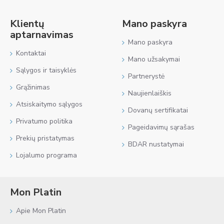
Klientų
Mano paskyra
aptarnavimas
Mano paskyra
Kontaktai
Mano užsakymai
Sąlygos ir taisyklės
Partnerystė
Grąžinimas
Naujienlaiškis
Atsiskaitymo sąlygos
Dovanų sertifikatai
Privatumo politika
Pageidavimų sąrašas
Prekių pristatymas
BDAR nustatymai
Lojalumo programa
Mon Platin
Apie Mon Platin