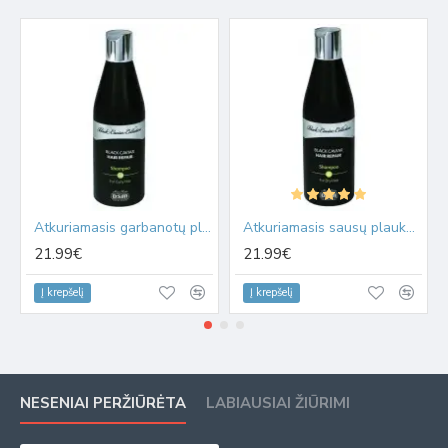
Atkuriamasis garbanotų plaukų šampūnas su juod. ikrų ekstraktu 400ml
Atkuriamasis sausų plaukų šampūnas su juod. ikrų ekstraktu 400ml
21.99€
21.99€
Į krepšelį
Į krepšelį
NESENIAI PERŽIŪRĖTA
LABIAUSIAI ŽIŪRIMI