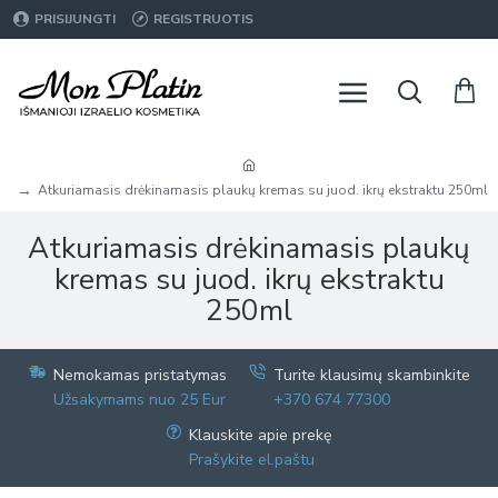
PRISIJUNGTI
REGISTRUOTIS
Atkuriamasis drėkinamasis plaukų kremas su juod. ikrų ekstraktu 250ml
Atkuriamasis drėkinamasis plaukų
kremas su juod. ikrų ekstraktu
250ml
Nemokamas pristatymas
Turite klausimų skambinkite
Užsakymams nuo 25 Eur
+370 674 77300
Klauskite apie prekę
Prašykite el.paštu