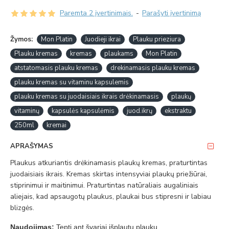
Paremta 2 įvertinimais.
-
Parašyti įvertinimą
Žymos:
Mon Platin
Juodieji ikrai
Plauku prieziura
Plauku kremas
kremas
plaukams
Mon Platin
atstatomasis plauku kremas
drekinamasis plauku kremas
plauku kremas su vitaminu kapsulemis
plauku kremas su juodaisiais ikrais drėkinamasis
plaukų
vitaminų
kapsulės kapsulėmis
juod.ikrų
ekstraktu
250ml
kremai
APRAŠYMAS
Plaukus atkuriantis drėkinamasis plaukų kremas, praturtintas
juodaisiais ikrais. Kremas skirtas intensyviai plaukų priežiūrai,
stiprinimui ir maitinimui. Praturtintas natūraliais augaliniais
aliejais, kad apsaugotų plaukus, plaukai bus stipresni ir labiau
blizg
ės
.
Naudojimas:
Tepti ant švariai išplautų plaukų.