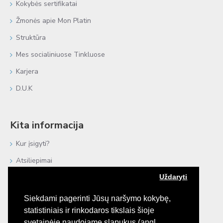
Kokybės sertifikatai
Žmonės apie Mon Platin
Struktūra
Mes socialiniuose Tinkluose
Karjera
D.U.K
Kita informacija
Kur įsigyti?
Atsiliepimai
Uždaryti
Negyvoji Jūra
Procedūros plaukams
Siekdami pagerinti Jūsų naršymo kokybę,
statistiniais ir rinkodaros tikslais šioje
e-Katalogai
svetainėje naudojame slapukus (angl.