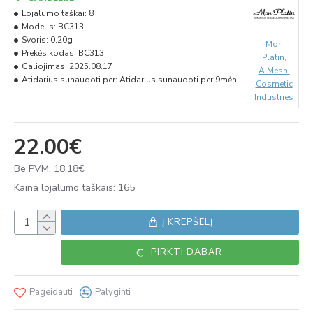
Lojalumo taškai:
8
Modelis:
BC313
Svoris:
0.20g
Mon
Prekės kodas:
BC313
Platin,
Galiojimas:
2025.08.17
A.Meshi
Atidarius sunaudoti per:
Atidarius sunaudoti per 9mėn.
Cosmetic
Industries
22.00€
Be PVM: 18.18€
Kaina lojalumo taškais: 165
Į KREPŠELĮ
PIRKTI DABAR
Pageidauti
Palyginti