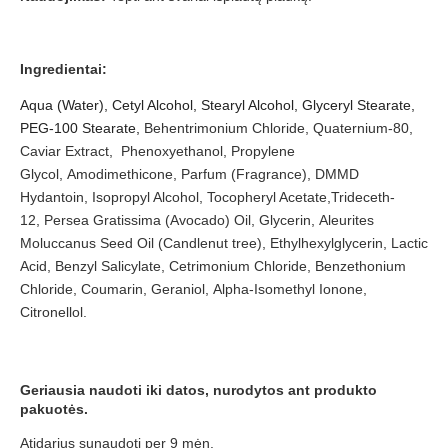
Ingredientai:
Aqua (Water), Cetyl Alcohol, Stearyl Alcohol, Glyceryl Stearate,
PEG-100 Stearate,
Behentrimonium Chloride, Quaternium-80,
Caviar Extract,
Phenoxyethanol, Propylene
Glycol,
Amodimethicone, Parfum (Fragrance), DMMD
Hydantoin, Isopropyl Alcohol,
Tocopheryl Acetate,Trideceth-
12,
Persea Gratissima (Avocado) Oil, Glycerin,
Aleurites
Moluccanus Seed Oil (Candlenut tree),
Ethylhexylglycerin, Lactic
Acid, Benzyl Salicylate, Cetrimonium Chloride
,
Benzethonium
Chloride, Coumarin, Geraniol,
Alpha-Isomethyl Ionone,
Citronellol.
Geriausia naudoti iki datos, nurodytos ant produkto
pakuotės.
Atidarius sunaudoti per 9 mėn.