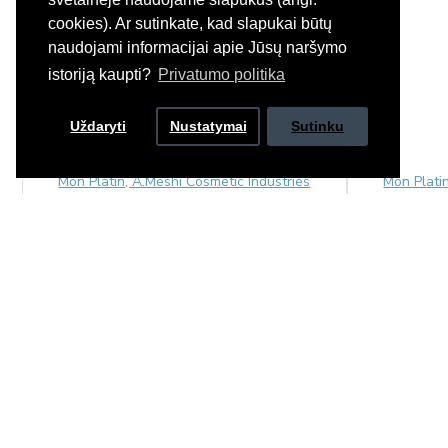
cookies). Ar sutinkate, kad slapukai būtų
naudojami informacijai apie Jūsų naršymo
istoriją kaupti?
Privatumo politika
Uždaryti
Nustatymai
Sutinku
Mon Platin, A.Meshi Cosmetic Industries
Mon Plati
Anti Break Super Mask kaukių rinkinys
Apsaugi
600ml
purškiklis