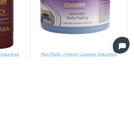
Industries
Mon Platin, A.Meshi Cosmetic Industries
ido ir kūno
Aromatizuotas kūno šveitiklis
 50+ 30ml
levanda, vanilė ir pačiulis 330ml
19.00€