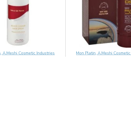
n, A.Meshi Cosmetic Industries
Mon Platin, A.Meshi Cosmetic 
nis atstatomasis plaukų
Apsauginis pieštukinis ve
 su juodųjų ikrų ekstraktu
kremas nuo saulės SPF
250ml
18.59€
21.01€
25.00€