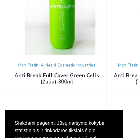
Mon Platin, A.Meshi Cosmetic Industries
Mon Plati
Anti Break Full Cover Green Cells
Anti Brea
(Žalia) 300ml
(
Siekdami pagerinti Jūsų naršymo kokybę,
statistiniais ir rinkodaros tikslais šioje
svetainėje naudojame slapukus (angl.