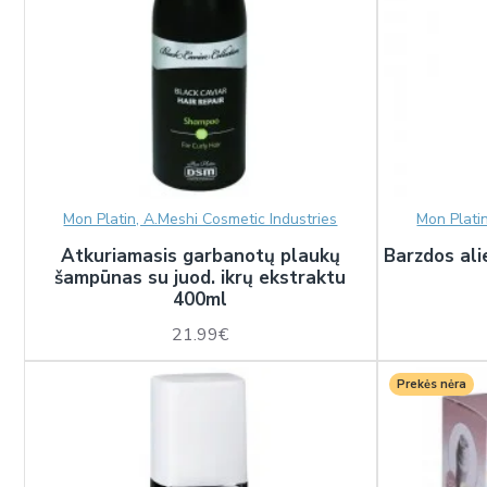
Mon Platin, A.Meshi Cosmetic Industries
Mon Plati
Atkuriamasis garbanotų plaukų
Barzdos ali
šampūnas su juod. ikrų ekstraktu
400ml
21.99€
Prekės nėra