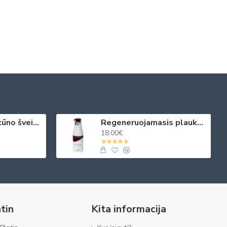
Aromatizuotas kūno šveitiklis levanda, vanilė ir pačiulis 330ml
Regeneruojamasis plaukų kondicionierius su juodųjų ikrų ekstraktais 500 ml
18.00€
tin
Kita informacija