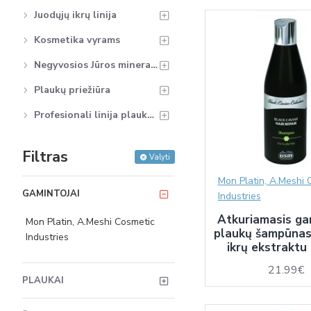
Juodųjų ikrų linija
Kosmetika vyrams
Negyvosios Jūros mineralų linija
Plaukų priežiūra
Profesionali linija plaukams
Filtras
Valyti
Mon Platin, A.Meshi 
GAMINTOJAI
Industries
Atkuriamasis ga
Mon Platin, A.Meshi Cosmetic
plaukų šampūnas 
Industries
ikrų ekstraktu
21.99€
PLAUKAI