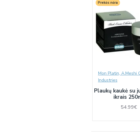
Prekės nėra
Mon Platin, A.Meshi 
Industries
Plaukų kaukė su j
ikrais 250
54.99€