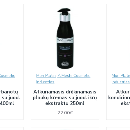
Cosmetic
Mon Platin, A.Meshi Cosmetic
Mon Plati
Industries
Industries
rbanotų
Atkuriamasis drėkinamasis
Atkur
su juod.
plaukų kremas su juod. ikrų
kondicion
 400ml
ekstraktu 250ml
eks
22.00€