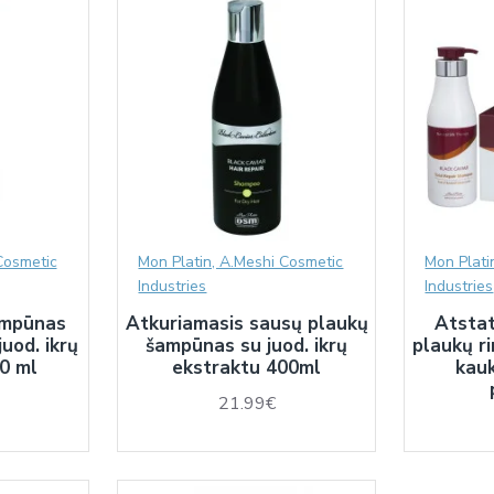
Cosmetic
Mon Platin, A.Meshi Cosmetic
Mon Plati
Industries
Industries
ampūnas
Atkuriamasis sausų plaukų
Atstat
uod. ikrų
šampūnas su juod. ikrų
plaukų r
0 ml
ekstraktu 400ml
kauk
21.99€