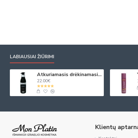
LABIAUSIAI ŽIŪRIMI
Atkuriamasis drėkinamasis plaukų kremas su juod. ikrų ekstraktu 250ml
22.00€
Klientų aptar