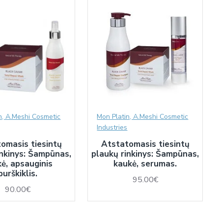
n, A.Meshi Cosmetic
Mon Platin, A.Meshi Cosmetic
Industries
omasis tiesintų
Atstatomasis tiesintų
inkinys: Šampūnas,
plaukų rinkinys: Šampūnas,
ė, apsauginis
kaukė, serumas.
purškiklis.
95.00€
90.00€