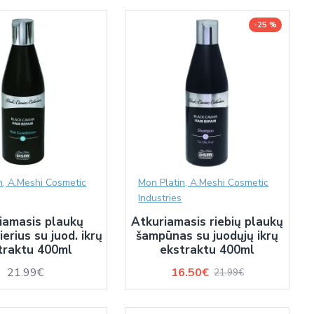
-25 %
n, A.Meshi Cosmetic
Mon Platin, A.Meshi Cosmetic
Industries
iamasis plaukų
Atkuriamasis riebių plaukų
ierius su juod. ikrų
šampūnas su juodųjų ikrų
traktu 400ml
ekstraktu 400ml
21.99€
16.50€
21.99€