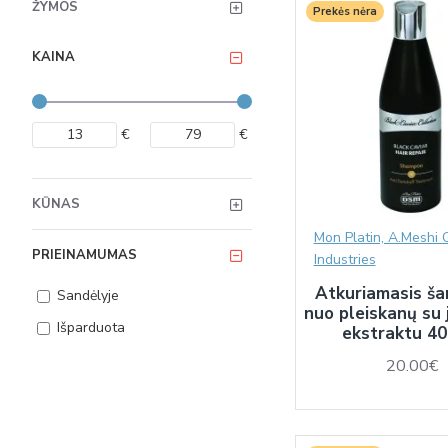
ŽYMOS
Prekės nėra
KAINA
€
€
KŪNAS
Mon Platin, A.Meshi 
PRIEINAMUMAS
Industries
Atkuriamasis š
Sandėlyje
nuo pleiskanų su j
Išparduota
ekstraktu 40
20.00€