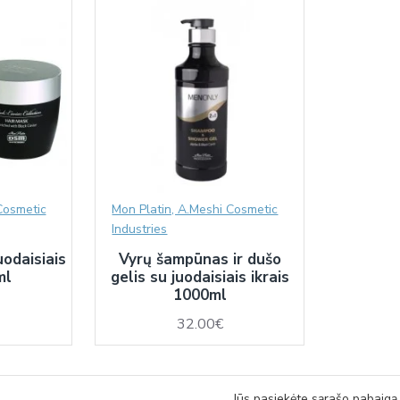
Cosmetic
Mon Platin, A.Meshi Cosmetic
Industries
uodaisiais
Vyrų šampūnas ir dušo
ml
gelis su juodaisiais ikrais
1000ml
32.00€
Jūs pasiekėte sąrašo pabaigą.