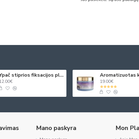
Ypač stiprios fiksacijos plaukų purškiklis 250ml
12.00€
19.00€
navimas
Mano paskyra
Mon Pla