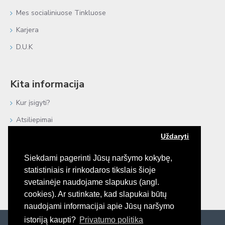
Mes socialiniuose Tinkluose
Karjera
D.U.K
Kita informacija
Kur įsigyti?
Atsiliepimai
Uždaryti
Negyvoji Jūra
Procedūros plaukams
Siekdami pagerinti Jūsų naršymo kokybę,
statistiniais ir rinkodaros tikslais šioje
e-Katalogai
svetainėje naudojame slapukus (angl.
Bendradarbiaujame
cookies). Ar sutinkate, kad slapukai būtų
naudojami informacijai apie Jūsų naršymo
istoriją kaupti?
Privatumo politika