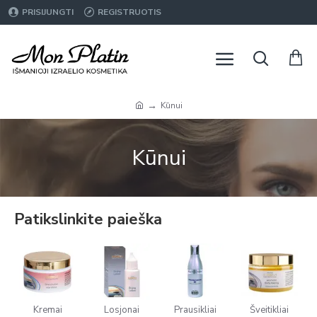
PRISIJUNGTI
REGISTRUOTIS
Kūnui
Kūnui
Patikslinkite paieška
Kremai
Losjonai
Prausikliai
Šveitikliai