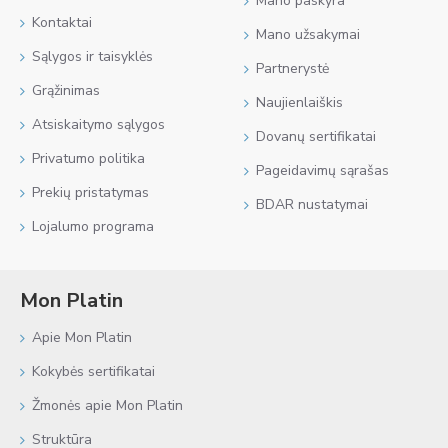
Mano paskyra
Kontaktai
Mano užsakymai
Sąlygos ir taisyklės
Partnerystė
Grąžinimas
Naujienlaiškis
Atsiskaitymo sąlygos
Dovanų sertifikatai
Privatumo politika
Pageidavimų sąrašas
Prekių pristatymas
BDAR nustatymai
Lojalumo programa
Mon Platin
Apie Mon Platin
Kokybės sertifikatai
Žmonės apie Mon Platin
Struktūra