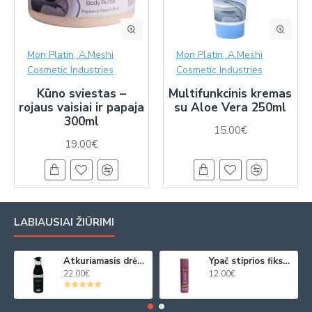
Mon Platin, A.Meshi
Mon Platin, A.Meshi
Cosmetic Industries
Cosmetic Industries
Kūno sviestas –
Multifunkcinis kremas
rojaus vaisiai ir papaja
su Aloe Vera 250ml
300ml
15.00€
19.00€
LABIAUSIAI ŽIŪRIMI
Atkuriamasis drėkinamasis plaukų kremas su juod. ikrų ekstraktu 250ml
Ypač stiprios fiksacijos plaukų purškiklis 250ml
22.00€
12.00€