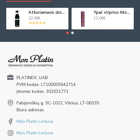
Atkuriamasis drėkinamasis plaukų kremas su juod. ikrų ekstraktu 250ml
Ypač stiprios fiksacijos plaukų purškiklis 250ml
22.00€
12.00€
PLATINEX, UAB
PVM kodas: LT100005542714
Įmonės kodas: 302531771
Fabijoniškių g. 5C-1022, Vilnius, LT-06335
Biuro adresas
Mon Platin Lietuva
Mon Platin Lietuva