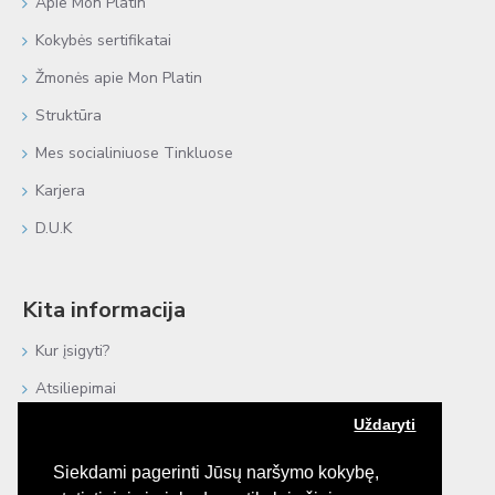
Apie Mon Platin
Kokybės sertifikatai
Žmonės apie Mon Platin
Struktūra
Mes socialiniuose Tinkluose
Karjera
D.U.K
Kita informacija
Kur įsigyti?
Atsiliepimai
Uždaryti
Negyvoji Jūra
Procedūros plaukams
Siekdami pagerinti Jūsų naršymo kokybę,