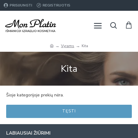
PRISIJUNGTI
REGISTRUOTIS
Vyrams
Kita
Kita
Šioje kategorijoje prekių nėra.
TĘSTI
LABIAUSIAI ŽIŪRIMI