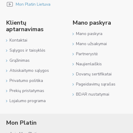
Mon Platin Lietuva
Klientų
Mano paskyra
aptarnavimas
Mano paskyra
Kontaktai
Mano užsakymai
Sąlygos ir taisyklės
Partnerystė
Grąžinimas
Naujienlaiškis
Atsiskaitymo sąlygos
Dovanų sertifikatai
Privatumo politika
Pageidavimų sąrašas
Prekių pristatymas
BDAR nustatymai
Lojalumo programa
Mon Platin