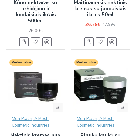
Kūno nektaras su
Maitinamasis naktinis
orhidėjom ir
kremas su juodaisiais
Juodaisiais ikrais
ikrais 50ml
500ml
36.78€
47.99€
26.00€
Prekės nėra
Prekės nėra
Mon Platin, A.Meshi
Mon Platin, A.Meshi
Cosmetic Industries
Cosmetic Industries
Naktinis kremas nuo
Plaukų kaukė su