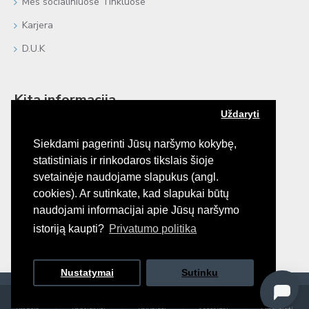
Mes socialiniuose Tinkluose
Karjera
D.U.K
Kita informacija
Uždaryti
Kur įsigyti?
Siekdami pagerinti Jūsų naršymo kokybę,
Atsiliepimai
statistiniais ir rinkodaros tikslais šioje
Negyvoji Jūra
svetainėje naudojame slapukus (angl.
cookies). Ar sutinkate, kad slapukai būtų
Procedūros plaukams
naudojami informacijai apie Jūsų naršymo
e-Katalogai
istoriją kaupti?
Privatumo politika
Bendradarbiaujame
FILTRUOTI PREKES
Nustatymai
Sutinku
© 2026 Platinex, UAB. Visos teisės saugomos.