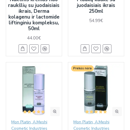
raukšlių su juodaisiais
juodaisiais ikrais
ikrais, Derma
250ml
kolagenu ir lactomide
54.99€
liftinginiu kompleksu,
50ml
44.00€
Prekės nėra
Mon Platin, A.Meshi
Mon Platin, A.Meshi
Cosmetic Industries
Cosmetic Industries