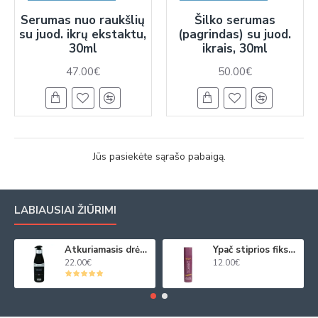
Serumas nuo raukšlių
Šilko serumas
su juod. ikrų ekstaktu,
(pagrindas) su juod.
30ml
ikrais, 30ml
47.00€
50.00€
Jūs pasiekėte sąrašo pabaigą.
LABIAUSIAI ŽIŪRIMI
Atkuriamasis drėkinamasis plaukų kremas su juod. ikrų ekstraktu 250ml
Ypač stiprios fiksacijos plaukų purškiklis 250ml
22.00€
12.00€