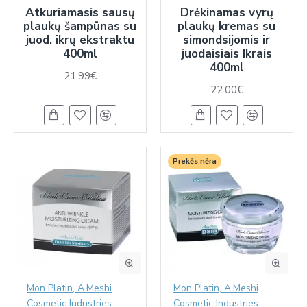
Atkuriamasis sausų
Drėkinamas vyrų
plaukų šampūnas su
plaukų kremas su
juod. ikrų ekstraktu
simondsijomis ir
400ml
juodaisiais Ikrais
400ml
21.99€
22.00€
Prekės nėra
Mon Platin, A.Meshi
Mon Platin, A.Meshi
Cosmetic Industries
Cosmetic Industries