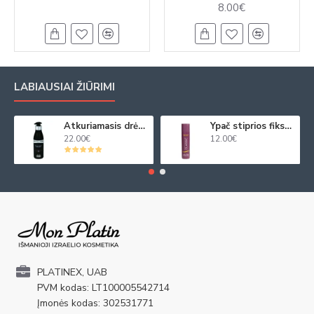
8.00€
LABIAUSIAI ŽIŪRIMI
Atkuriamasis drėkinamasis plaukų kremas su juod. ikrų ekstraktu 250ml
Ypač stiprios fiksacijos plaukų purškiklis 250ml
22.00€
12.00€
PLATINEX, UAB
PVM kodas: LT100005542714
Įmonės kodas: 302531771