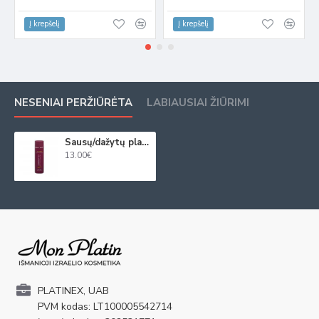
Į krepšelį
Į krepšelį
NESENIAI PERŽIŪRĖTA
LABIAUSIAI ŽIŪRIMI
Sausų/dažytų plaukų šampūnas Classic 500ml
13.00€
PLATINEX, UAB
PVM kodas: LT100005542714