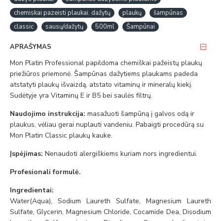
chemiskai pazeisti plaukai. dažytų
plaukų
šampūnas
classic
sausų/dažytų
500ml
Šampūnai
APRAŠYMAS
Mon Platin Professional papildoma chemiškai pažeistų plaukų
priežiūros priemonė. Šampūnas dažytiems plaukams padeda
atstatyti plaukų išvaizdą, atstato vitaminų ir mineralų kiekį.
Sudėtyje yra Vitaminų E ir B5 bei saulės filtrų.
Naudojimo instrukcija:
masažuoti šampūną į galvos odą ir
plaukus, vėliau gerai nuplauti vandeniu. Pabaigti procedūrą su
Mon Platin Classic plaukų kauke.
Įspėjimas:
Nenaudoti alergiškiems kuriam nors ingredientui.
Profesionali formulė.
Ingredientai:
Water(Aqua), Sodium Laureth Sulfate, Magnesium Laureth
Sulfate, Glycerin, Magnesium Chloride, Cocamide Dea, Disodium