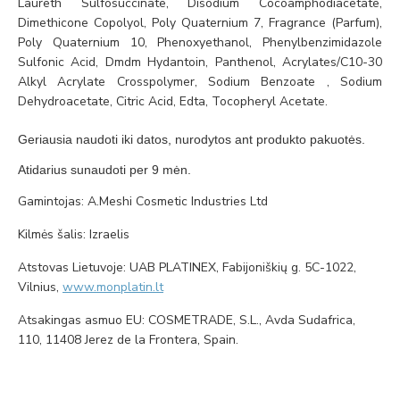
Laureth Sulfosuccinate, Disodium Cocoamphodiacetate,
Dimethicone Copolyol, Poly Quaternium 7, Fragrance (Parfum),
Poly Quaternium 10, Phenoxyethanol, Phenylbenzimidazole
Sulfonic Acid, Dmdm Hydantoin, Panthenol, Acrylates/C10-30
Alkyl Acrylate Crosspolymer, Sodium Benzoate , Sodium
Dehydroacetate, Citric Acid, Edta, Tocopheryl Acetate.
Geriausia naudoti iki datos, nurodytos ant produkto pakuotės.
Atidarius sunaudoti per 9 mėn.
Gamintojas: A.Meshi Cosmetic Industries Ltd
Kilmės šalis: Izraelis
Atstovas Lietuvoje: UAB PLATINEX, Fabijoniškių g. 5C-1022,
Vilnius,
www.monplatin.lt
Atsakingas asmuo EU: COSMETRADE, S.L., Avda Sudafrica,
110, 11408 Jerez de la Frontera, Spain.