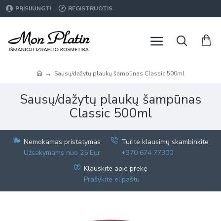
PRISIJUNGTI
REGISTRUOTIS
Sausų/dažytų plaukų šampūnas Classic 500ml
Sausų/dažytų plaukų šampūnas
Classic 500ml
Nemokamas pristatymas
Turite klausimų skambinkite
Užsakymams nuo 25 Eur
+370 674 77300
Klauskite apie prekę
Prašykite el.paštu