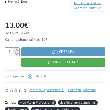
Svoris:
0.40kg
Mon Platin, A.Meshi
Cosmetic Industries
13.00€
Be PVM: 10.74€
Kaina lojalumo taškais: 107
Į KREPŠELĮ
PIRKTI DABAR
Pageidauti
Palyginti
Paremta 0 įvertinimais.
-
Parašyti įvertinimą
Žymos:
Mon Platin Professional
dazytu plauku sampunas
dazyti plaukai
sampunas dazytiems plaukams