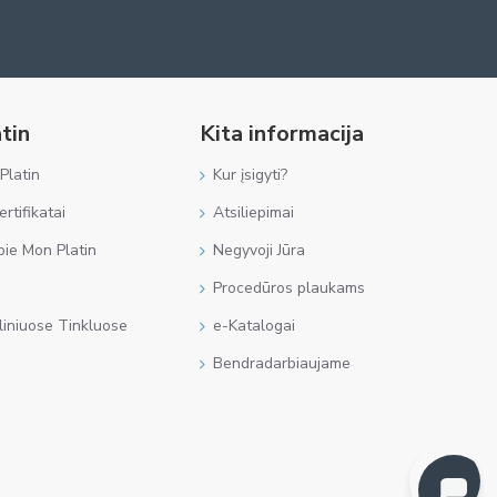
tin
Kita informacija
Platin
Kur įsigyti?
rtifikatai
Atsiliepimai
ie Mon Platin
Negyvoji Jūra
Procedūros plaukams
liniuose Tinkluose
e-Katalogai
Bendradarbiaujame