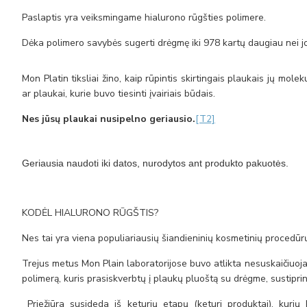
Paslaptis yra veiksmingame hialurono rūgšties polimere.
Dėka polimero savybės sugerti drėgmę iki 978 kartų daugiau nei jo
Mon Platin tiksliai žino, kaip rūpintis skirtingais plaukais jų molek
ar plaukai, kurie buvo tiesinti įvairiais būdais.
Nes jūsų plaukai nusipelno geriausio.
[T2]
Geriausia naudoti iki datos, nurodytos ant produkto pakuotės.
KODĖL HIALURONO RŪGŠTIS?
Nes tai yra viena populiariausių šiandieninių kosmetinių procedūrų
Trejus metus Mon Plain laboratorijose buvo atlikta nesuskaičiuoj
polimerą, kuris prasiskverbtų į plaukų pluoštą su drėgme, sustiprint
Priežiūra susideda iš keturių etapų (keturi produktai), kurių