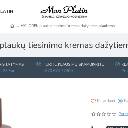
PLATIN
HY LOREN plaukų tiesinimo kremas dažytiems plaukams
laukų tiesinimo kremas dažytie
RISTATYMAS
TURITE KLAUSIMŲ SKAMBINKITE
KL
 25 Eur
+370 674 77300
Pra
Pageidauti
Pa
Parem