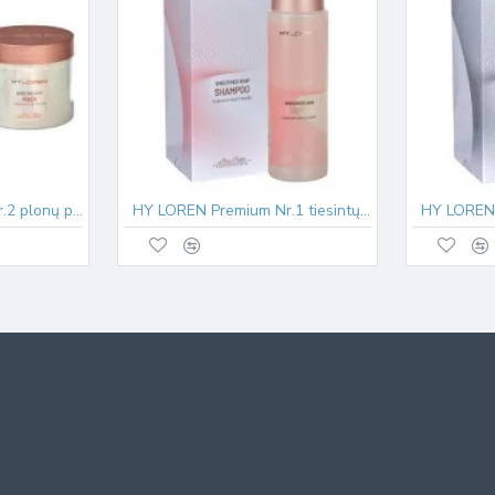
HY LOREN Premium Nr.2 plonų plaukų kaukė Boosting 500ml
HY LOREN Premium Nr.1 tiesintų plaukų šampūnas Smoother 500ml