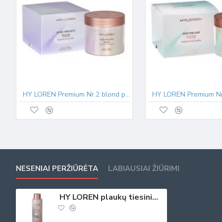
HY LOREN Premium Nr.2 blond plaukų kaukė 500ml
NESENIAI PERŽIŪRĖTA
LABIAUSIAI ŽIŪRIMI
HY LOREN plaukų tiesinimo kremas dažytiems plaukams