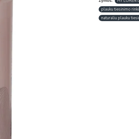
Žymos:
HY LOREN t
plauku tiesinimo rink
naturaliu plauku ties