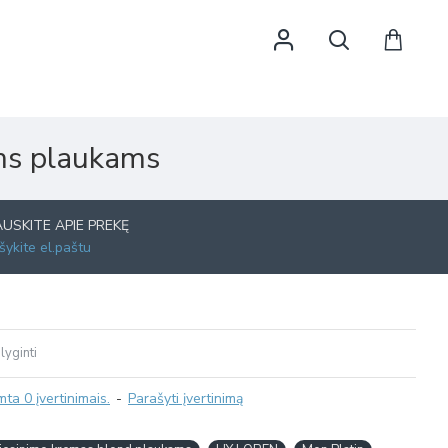
ms plaukams
AUSKITE APIE PREKĘ
šykite el.paštu
lyginti
ta 0 įvertinimais.
-
Parašyti įvertinimą