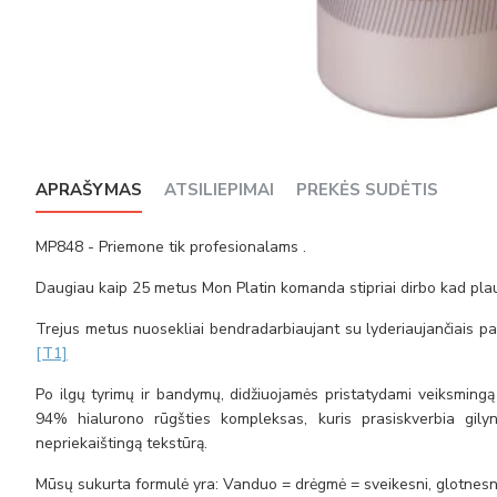
APRAŠYMAS
ATSILIEPIMAI
PREKĖS SUDĖTIS
MP848 - Priemone tik profesionalams .
Daugiau kaip 25 metus Mon Platin komanda stipriai dirbo
kad pla
Trejus metus nuosekliai bendradarbiaujant su lyderiaujančiais pasa
[T1]
Po ilgų tyrimų ir bandymų, didžiuojamės pristatydami veiksmingą
94% hialurono rūgšties
kompleksas
, kuris prasiskverbia gil
nepriekaištingą tekstūrą.
Mūsų sukurta formulė yra: Vanduo = drėgmė = sveikesni, glotnesni, 