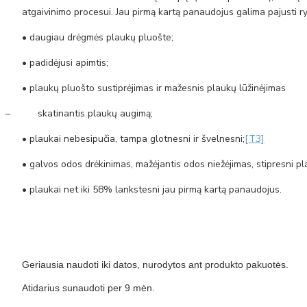
atgaivinimo procesui. Jau pirmą kartą panaudojus galima pajusti 
• daugiau drėgmės plaukų pluošte;
• padidėjusi apimtis;
• plaukų pluošto sustiprėjimas ir mažesnis plaukų lūžinėjimas
–
skatinantis plaukų augimą;
• plaukai nebesipučia, tampa glotnesni ir švelnesni;
[T3]
• galvos odos drėkinimas, mažėjantis odos niežėjimas, stipresni pl
• plaukai net iki 58% lankstesni jau pirmą kartą panaudojus.
Geriausia naudoti iki datos, nurodytos ant produkto pakuotės.
Atidarius sunaudoti per 9 mėn.