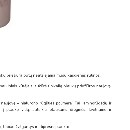
ukų priežiūra būtų neatsiejama mūsų kasdienės rutinos.
uliniais kūrėjais, sukūrė unikalią plaukų priežiūros naujovę.
 naujovę – hialurono rūgšties polimerą. Tai aminorūgščių ir
yn į plauko vidų, suteikia plaukams drėgmės, švelnumo ir
labiau žvilgantys ir stipresni plaukai.