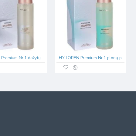
HY LOREN Premium Nr.1 dažytų, pažeistų plaukų šampūnas Color save 500ml
HY LOREN Premium Nr.1 plonų plaukų šampūnas Boosting 500ml