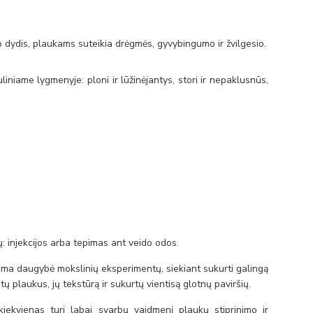
 dydis, plaukams suteikia drėgmės, gyvybingumo ir žvilgesio.
uliniame lygmenyje: ploni ir lūžinėjantys, stori ir nepaklusnūs,
: injekcijos arba tepimas ant veido odos.
ama daugybė mokslinių eksperimentų, siekiant sukurti galingą
ų plaukus, jų tekstūrą ir sukurtų vientisą glotnų paviršių.
 kiekvienas turi labai svarbų vaidmenį plaukų stiprinimo ir