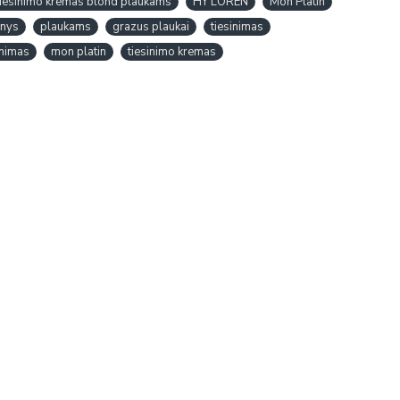
iesinimo kremas blond plaukams
HY LOREN
Mon Platin
inys
plaukams
grazus plaukai
tiesinimas
inimas
mon platin
tiesinimo kremas