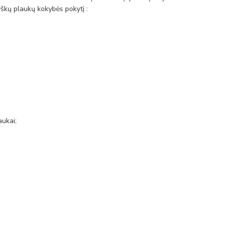
ryškų plaukų kokybės
pokytį
:
aukai;