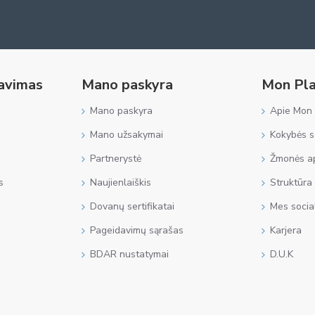
navimas
Mano paskyra
Mon Pla
Mano paskyra
Apie Mon 
Mano užsakymai
Kokybės se
Partnerystė
Žmonės ap
s
Naujienlaiškis
Struktūra
Dovanų sertifikatai
Mes socia
Pageidavimų sąrašas
Karjera
BDAR nustatymai
D.U.K