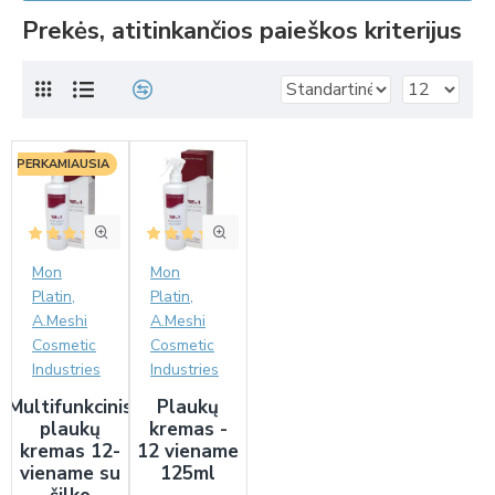
Prekės, atitinkančios paieškos kriterijus
PERKAMIAUSIA
Mon
Mon
Platin,
Platin,
A.Meshi
A.Meshi
Cosmetic
Cosmetic
Industries
Industries
Multifunkcinis
Plaukų
plaukų
kremas -
kremas 12-
12 viename
viename su
125ml