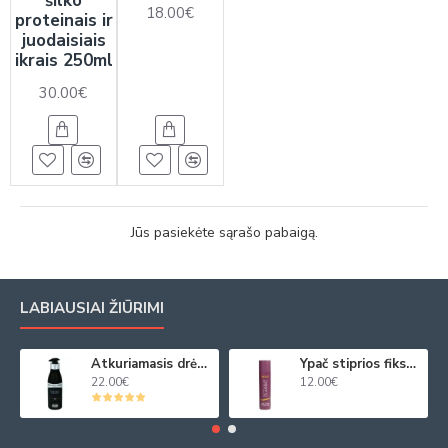
šilko
18.00€
proteinais ir
juodaisiais
ikrais 250ml
30.00€
Jūs pasiekėte sąrašo pabaigą.
LABIAUSIAI ŽIŪRIMI
Atkuriamasis drėkinamasis plaukų kremas su juod. ikrų ekstraktu 250ml
Ypač stiprios fiksacijos plaukų purškiklis 250ml
22.00€
12.00€