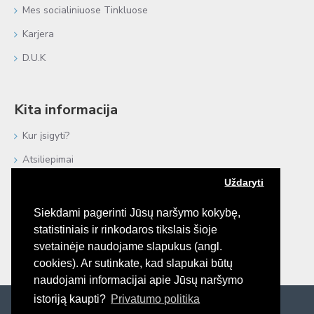
Mes socialiniuose Tinkluose
Karjera
D.U.K
Kita informacija
Kur įsigyti?
Atsiliepimai
Uždaryti
Negyvoji Jūra
Procedūros plaukams
Siekdami pagerinti Jūsų naršymo kokybę,
statistiniais ir rinkodaros tikslais šioje
e-Katalogai
svetainėje naudojame slapukus (angl.
Bendradarbiaujame
cookies). Ar sutinkate, kad slapukai būtų
naudojami informacijai apie Jūsų naršymo
istoriją kaupti?
Privatumo politika
© 2026 Platinex, UAB. Visos teisės saugomos.